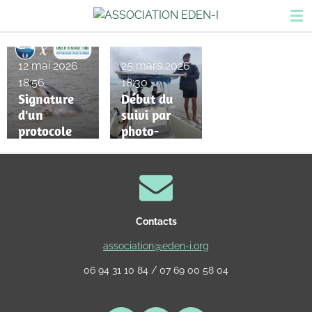
Passer
au
contenu
principal
12 mai 2026
25 mars 2026
18:56
18:30
Signature
Début du
d'un
suivi par
protocole
photo-
d'accord
identificatio
avec le
n du
Green
Dauphin de
Heritage
Guyane
Fund
dans
Contacts
Suriname
l’estuaire de
l’Approuagu
association@eden-i.org
e
06 94 31 10 84 / 07 69 00 58 04