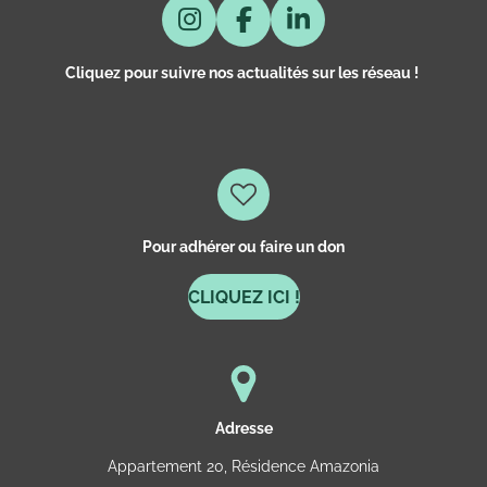
I
F
L
N
A
I
Cliquez pour suivre nos actualités sur les réseau !
S
C
N
T
E
K
A
B
E
G
O
D
R
O
I
A
K
N
M
Pour adhérer ou faire un don
CLIQUEZ ICI !
Adresse
Appartement 20, Résidence Amazonia