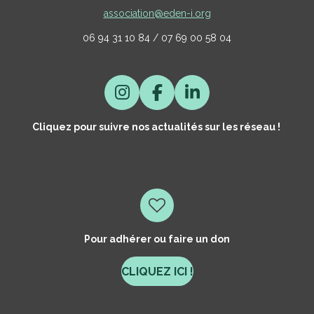
association@eden-i.org
06 94 31 10 84 / 07 69 00 58 04
I
F
L
N
A
I
Cliquez pour suivre nos actualités sur les réseau !
S
C
N
T
E
K
A
B
E
G
O
D
R
O
I
A
K
N
M
Pour adhérer ou faire un don
CLIQUEZ ICI !