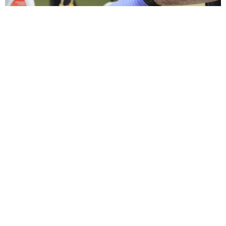
Actualités du REG
Echouage
Retour sur
Bilan 2025
exceptionn
un
du REG : en
el d'un
événement
chiffres et
lamantin à
exceptionn
en images
Kourou
el en 2025 :
l’échouage