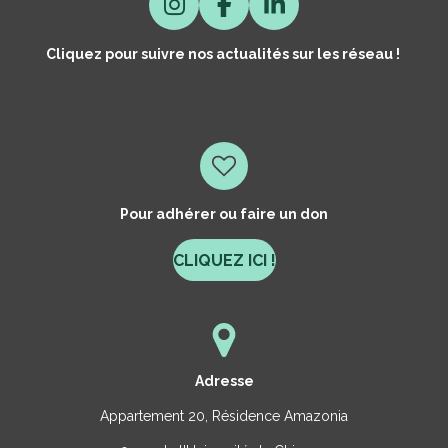
I
F
L
N
A
I
Cliquez pour suivre nos actualités sur les réseau !
S
C
N
T
E
K
A
B
E
G
O
D
R
O
I
A
K
N
M
Pour adhérer ou faire un don
CLIQUEZ ICI !
Adresse
Appartement 20, Résidence Amazonia