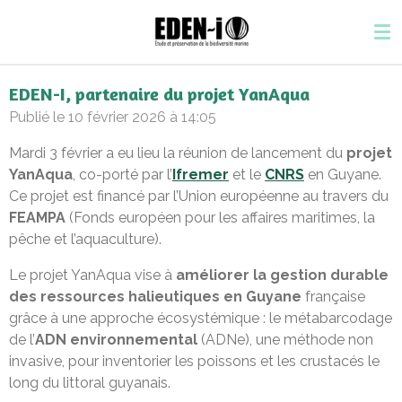
Passer
au
contenu
principal
EDEN-I, partenaire du projet YanAqua
Publié le 10 février 2026 à 14:05
Mardi 3 février a eu lieu la réunion de lancement du
projet
YanAqua
, co-porté par l’
Ifremer
et le
CNRS
en Guyane.
Ce projet est financé par l’Union européenne au travers du
FEAMPA
(Fonds européen pour les affaires maritimes, la
pêche et l’aquaculture).
Le projet YanAqua vise à
améliorer la gestion durable
des ressources halieutiques en Guyane
française
grâce à une approche écosystémique : le métabarcodage
de l’
ADN environnemental
(ADNe), une méthode non
invasive, pour inventorier les poissons et les crustacés le
long du littoral guyanais.