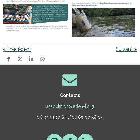
«
Précédent
Suivant
»
P
P
P
P
A
A
A
A
R
R
R
R
T
T
T
T
A
A
A
A
G
G
G
G
E
E
E
E
Contacts
R
R
R
R
association@eden-i.org
06 94 31 10 84 / 07 69 00 58 04