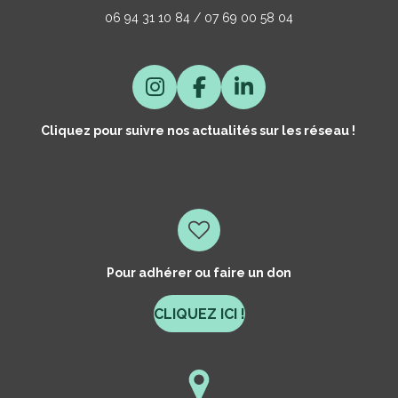
06 94 31 10 84 / 07 69 00 58 04
I
F
L
N
A
I
Cliquez pour suivre nos actualités sur les réseau !
S
C
N
T
E
K
A
B
E
G
O
D
R
O
I
A
K
N
M
Pour adhérer ou faire un don
CLIQUEZ ICI !