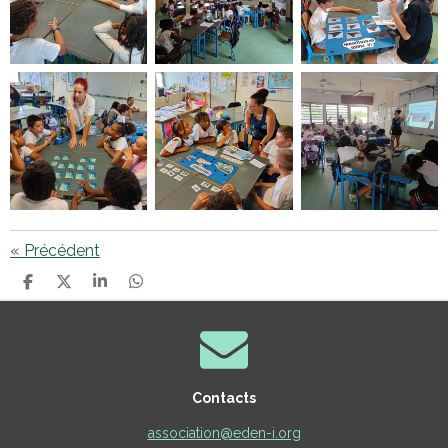
«
Précédent
P
P
P
P
A
A
A
A
R
R
R
R
T
T
T
T
A
A
A
A
G
G
G
G
E
E
E
E
Contacts
R
R
R
R
association@eden-i.org